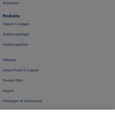
Arztpraxen
Produkte
Digitale Lösungen
Aufklärungsbögen
Aufklärungsfilme
Webshop
Online-Portal E-Consent
Produkt-Hilfe
Support
Whitepaper & Infomaterial
Unser Unternehmen