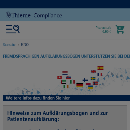
Warenkorb
0
0,00 €
Startseite
HNO
text.skipToContent
text.skipToNavigation
FREMDSPRACHIGEN AUFKLÄRUNGSBÖGEN UNTERSTÜTZEN SIE BEI D
Weitere Infos dazu finden Sie hier
Hinweise zum Aufklärungsbogen und zur
Patientenaufklärung: