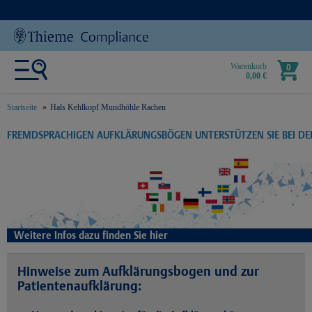
Warenkorb
0
0,00 €
Startseite
Hals Kehlkopf Mundhöhle Rachen
text.skipToContent
text.skipToNavigation
FREMDSPRACHIGEN AUFKLÄRUNGSBÖGEN UNTERSTÜTZEN SIE BEI D
Weitere Infos dazu finden Sie hier
Hinweise zum Aufklärungsbogen und zur
Patientenaufklärung: