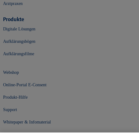
Arztpraxen
Produkte
Digitale Lösungen
Aufklärungsbögen
Aufklärungsfilme
Webshop
Online-Portal E-Consent
Produkt-Hilfe
Support
Whitepaper & Infomaterial
Unser Unternehmen