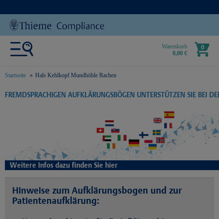
Warenkorb
0
0,00 €
Startseite
Hals Kehlkopf Mundhöhle Rachen
text.skipToContent
text.skipToNavigation
FREMDSPRACHIGEN AUFKLÄRUNGSBÖGEN UNTERSTÜTZEN SIE BEI D
Weitere Infos dazu finden Sie hier
Hinweise zum Aufklärungsbogen und zur
Patientenaufklärung: