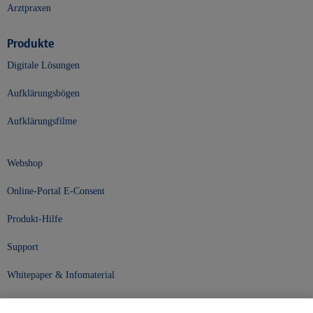
Arztpraxen
Produkte
Digitale Lösungen
Aufklärungsbögen
Aufklärungsfilme
Webshop
Online-Portal E-Consent
Produkt-Hilfe
Support
Whitepaper & Infomaterial
Unser Unternehmen