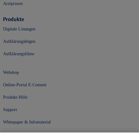
Arztpraxen
Produkte
Digitale Lösungen
Aufklärungsbögen
Aufklärungsfilme
Webshop
Online-Portal E-Consent
Produkt-Hilfe
Support
Whitepaper & Infomaterial
Unser Unternehmen