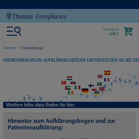
Warenkorb
0
0,00 €
Startseite
Handchirurgie
text.skipToContent
text.skipToNavigation
FREMDSPRACHIGEN AUFKLÄRUNGSBÖGEN UNTERSTÜTZEN SIE BEI D
Weitere Infos dazu finden Sie hier
Hinweise zum Aufklärungsbogen und zur
Patientenaufklärung: