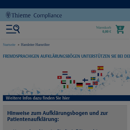
Warenkorb
0
0,00 €
Startseite
Harnleiter Harnröhre
text.skipToContent
text.skipToNavigation
FREMDSPRACHIGEN AUFKLÄRUNGSBÖGEN UNTERSTÜTZEN SIE BEI D
Weitere Infos dazu finden Sie hier
Hinweise zum Aufklärungsbogen und zur
Patientenaufklärung: