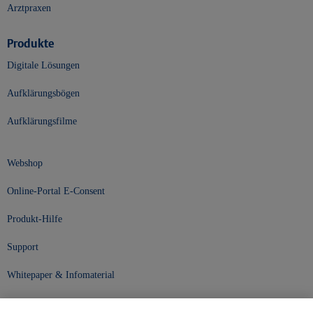
Arztpraxen
Produkte
Digitale Lösungen
Aufklärungsbögen
Aufklärungsfilme
Webshop
Online-Portal E-Consent
Produkt-Hilfe
Support
Whitepaper & Infomaterial
Unser Unternehmen