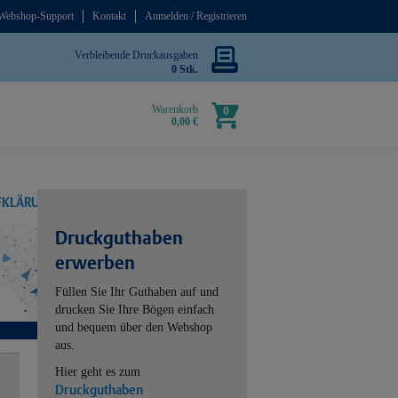
Webshop-Support
Kontakt
Anmelden / Registrieren
Verbleibende Druckausgaben
0 Stk.
Warenkorb
0
0,00 €
UFKLÄRUNG
Druckguthaben
erwerben
Füllen Sie Ihr Guthaben auf und
drucken Sie Ihre Bögen einfach
und bequem über den Webshop
aus.
Hier geht es zum
Druckguthaben