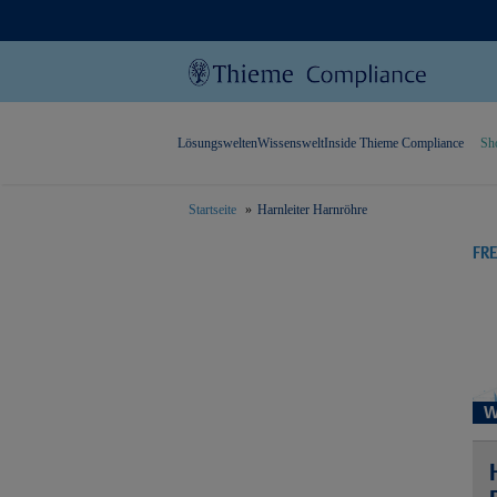
Lösungswelten
Wissenswelt
Inside Thieme Compliance
Sh
Startseite
Harnleiter Harnröhre
text.skipToContent
text.skipToNavigation
FR
W