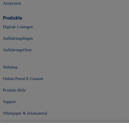
Arztpraxen
Produkte
Digitale Lösungen
Aufklärungsbögen
Aufklärungsfilme
Webshop
Online-Portal E-Consent
Produkt-Hilfe
Support
Whitepaper & Infomaterial
Unser Unternehmen