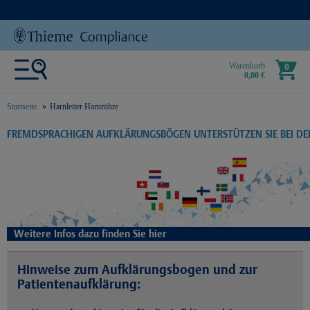
Warenkorb
0
0,00 €
Startseite
Harnleiter Harnröhre
text.skipToContent
text.skipToNavigation
FREMDSPRACHIGEN AUFKLÄRUNGSBÖGEN UNTERSTÜTZEN SIE BEI D
Weitere Infos dazu finden Sie hier
Hinweise zum Aufklärungsbogen und zur
Patientenaufklärung: