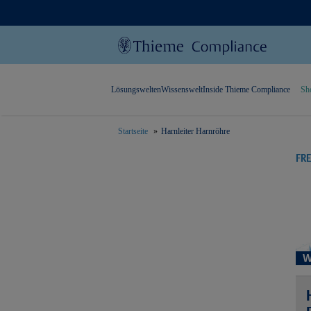
Lösungswelten
Wissenswelt
Inside Thieme Compliance
Sh
Startseite
Harnleiter Harnröhre
text.skipToContent
text.skipToNavigation
FR
W