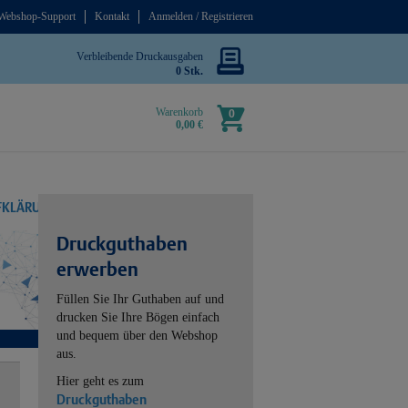
Webshop-Support
Kontakt
Anmelden / Registrieren
Verbleibende Druckausgaben
0 Stk.
Warenkorb
0
0,00 €
UFKLÄRUNG
Druckguthaben
erwerben
Füllen Sie Ihr Guthaben auf und
drucken Sie Ihre Bögen einfach
und bequem über den Webshop
aus.
Hier geht es zum
Druckguthaben