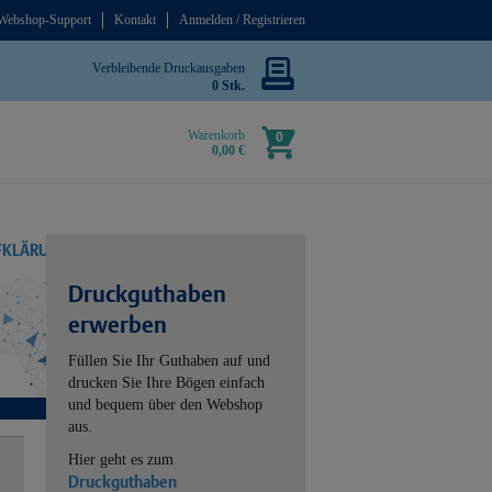
Webshop-Support
Kontakt
Anmelden / Registrieren
Verbleibende Druckausgaben
0 Stk.
Warenkorb
0
0,00 €
UFKLÄRUNG
Druckguthaben
erwerben
Füllen Sie Ihr Guthaben auf und
drucken Sie Ihre Bögen einfach
und bequem über den Webshop
aus.
Hier geht es zum
Druckguthaben