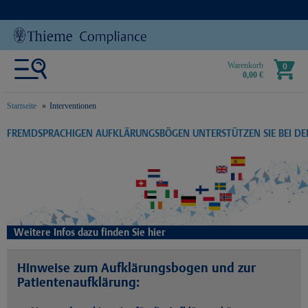
Warenkorb
0
0,00 €
Startseite
Interventionen
text.skipToContent
text.skipToNavigation
FREMDSPRACHIGEN AUFKLÄRUNGSBÖGEN UNTERSTÜTZEN SIE BEI D
Weitere Infos dazu finden Sie hier
Hinweise zum Aufklärungsbogen und zur
Patientenaufklärung: