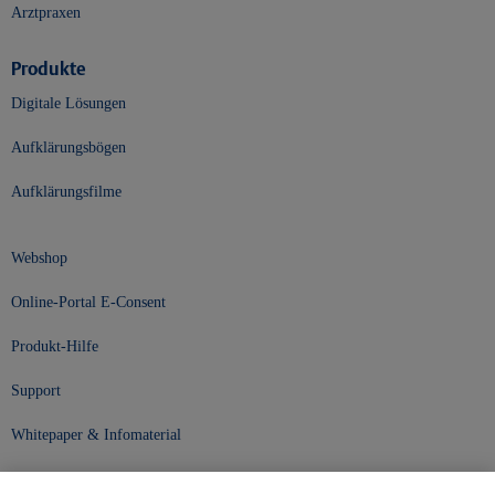
Arztpraxen
Produkte
Digitale Lösungen
Aufklärungsbögen
Aufklärungsfilme
Webshop
Online-Portal E-Consent
Produkt-Hilfe
Support
Whitepaper & Infomaterial
Unser Unternehmen