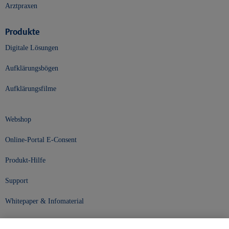
Arztpraxen
Produkte
Digitale Lösungen
Aufklärungsbögen
Aufklärungsfilme
Webshop
Online-Portal E-Consent
Produkt-Hilfe
Support
Whitepaper & Infomaterial
Unser Unternehmen