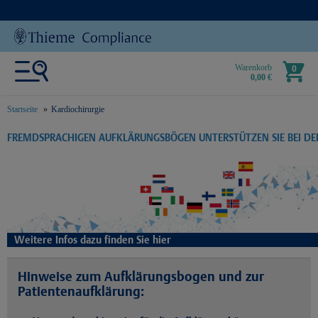
Warenkorb
0
0,00 €
Startseite
Kardiochirurgie
text.skipToContent
text.skipToNavigation
FREMDSPRACHIGEN AUFKLÄRUNGSBÖGEN UNTERSTÜTZEN SIE BEI D
Weitere Infos dazu finden Sie hier
Hinweise zum Aufklärungsbogen und zur
Patientenaufklärung: