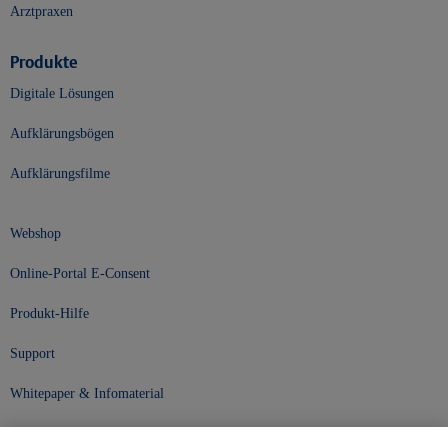
Arztpraxen
Produkte
Digitale Lösungen
Aufklärungsbögen
Aufklärungsfilme
Webshop
Online-Portal E-Consent
Produkt-Hilfe
Support
Whitepaper & Infomaterial
Unser Unternehmen