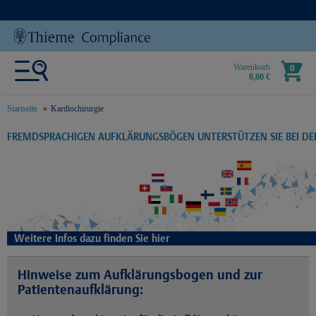
Warenkorb
0
0,00 €
Startseite
Kardiochirurgie
text.skipToContent
text.skipToNavigation
FREMDSPRACHIGEN AUFKLÄRUNGSBÖGEN UNTERSTÜTZEN SIE BEI D
Weitere Infos dazu finden Sie hier
Hinweise zum Aufklärungsbogen und zur
Patientenaufklärung: