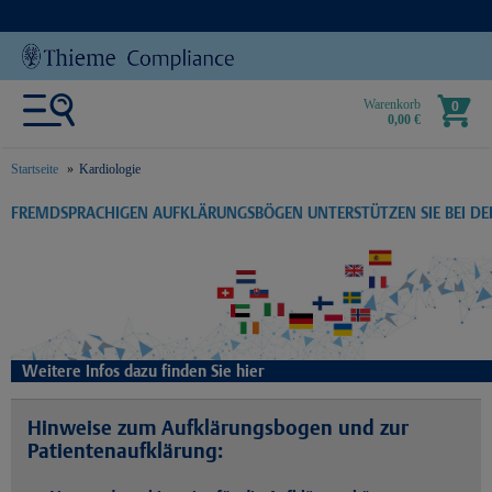
Warenkorb
0
0,00 €
Startseite
Kardiologie
text.skipToContent
text.skipToNavigation
FREMDSPRACHIGEN AUFKLÄRUNGSBÖGEN UNTERSTÜTZEN SIE BEI D
Weitere Infos dazu finden Sie hier
Hinweise zum Aufklärungsbogen und zur
Patientenaufklärung: