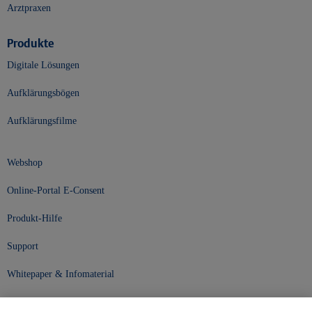
Arztpraxen
Produkte
Digitale Lösungen
Aufklärungsbögen
Aufklärungsfilme
Webshop
Online-Portal E-Consent
Produkt-Hilfe
Support
Whitepaper & Infomaterial
Unser Unternehmen