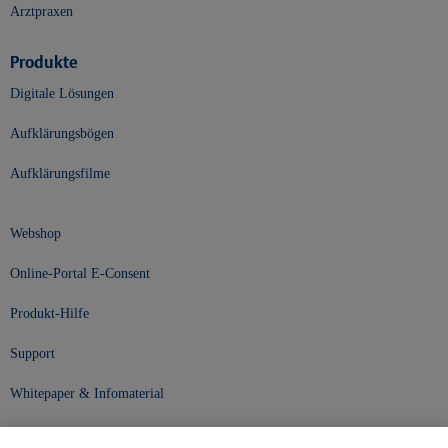
Arztpraxen
Produkte
Digitale Lösungen
Aufklärungsbögen
Aufklärungsfilme
Webshop
Online-Portal E-Consent
Produkt-Hilfe
Support
Whitepaper & Infomaterial
Unser Unternehmen