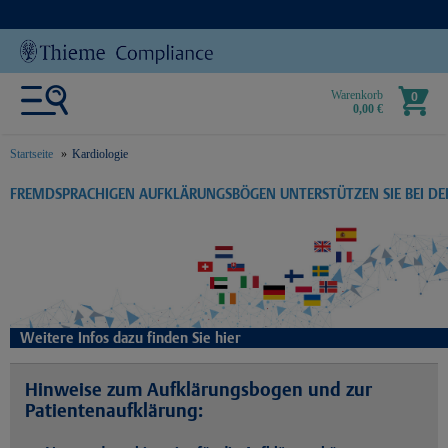
Warenkorb
0
0,00 €
Startseite
Kardiologie
text.skipToContent
text.skipToNavigation
FREMDSPRACHIGEN AUFKLÄRUNGSBÖGEN UNTERSTÜTZEN SIE BEI D
Weitere Infos dazu finden Sie hier
Hinweise zum Aufklärungsbogen und zur
Patientenaufklärung: