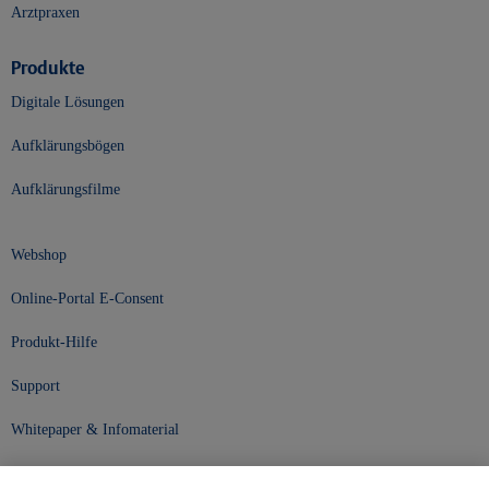
Arztpraxen
Produkte
Digitale Lösungen
Aufklärungsbögen
Aufklärungsfilme
Webshop
Online-Portal E-Consent
Produkt-Hilfe
Support
Whitepaper & Infomaterial
Unser Unternehmen