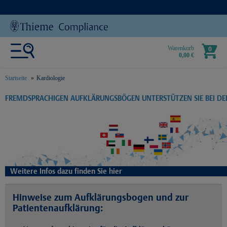
Warenkorb
0
0,00 €
Startseite
Kardiologie
text.skipToContent
text.skipToNavigation
FREMDSPRACHIGEN AUFKLÄRUNGSBÖGEN UNTERSTÜTZEN SIE BEI D
Weitere Infos dazu finden Sie hier
Hinweise zum Aufklärungsbogen und zur
Patientenaufklärung: