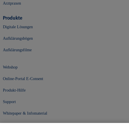
Arztpraxen
Produkte
Digitale Lösungen
Aufklärungsbögen
Aufklärungsfilme
Webshop
Online-Portal E-Consent
Produkt-Hilfe
Support
Whitepaper & Infomaterial
Unser Unternehmen