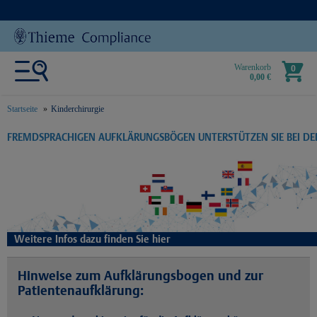
Warenkorb
0
0,00 €
Startseite
Kinderchirurgie
text.skipToContent
text.skipToNavigation
FREMDSPRACHIGEN AUFKLÄRUNGSBÖGEN UNTERSTÜTZEN SIE BEI D
Weitere Infos dazu finden Sie hier
Hinweise zum Aufklärungsbogen und zur
Patientenaufklärung: