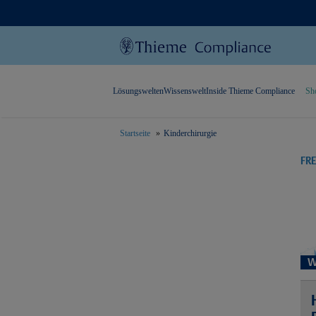
Lösungswelten
Wissenswelt
Inside Thieme Compliance
Sh
Startseite
Kinderchirurgie
text.skipToContent
text.skipToNavigation
FR
W