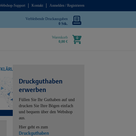
Webshop-Support
Kontakt
Anmelden / Registrieren
Verbleibende Druckausgaben
0 Stk.
Warenkorb
0
0,00 €
UFKLÄRUNG
Druckguthaben
erwerben
Füllen Sie Ihr Guthaben auf und
drucken Sie Ihre Bögen einfach
und bequem über den Webshop
aus.
Hier geht es zum
Druckguthaben