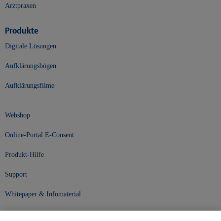
Arztpraxen
Produkte
Digitale Lösungen
Aufklärungsbögen
Aufklärungsfilme
Webshop
Online-Portal E-Consent
Produkt-Hilfe
Support
Whitepaper & Infomaterial
Unser Unternehmen