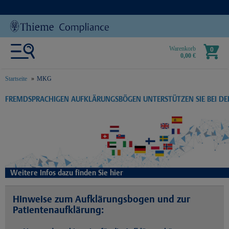
Warenkorb
0
0,00 €
Startseite
MKG
text.skipToContent
text.skipToNavigation
FREMDSPRACHIGEN AUFKLÄRUNGSBÖGEN UNTERSTÜTZEN SIE BEI D
Weitere Infos dazu finden Sie hier
Hinweise zum Aufklärungsbogen und zur
Patientenaufklärung: