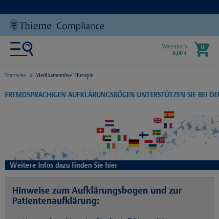
Warenkorb
0
0,00 €
Startseite
Medikamentöse Therapie
text.skipToContent
text.skipToNavigation
FREMDSPRACHIGEN AUFKLÄRUNGSBÖGEN UNTERSTÜTZEN SIE BEI D
Weitere Infos dazu finden Sie hier
Hinweise zum Aufklärungsbogen und zur
Patientenaufklärung: