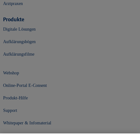
Arztpraxen
Produkte
Digitale Lösungen
Aufklärungsbögen
Aufklärungsfilme
Webshop
Online-Portal E-Consent
Produkt-Hilfe
Support
Whitepaper & Infomaterial
Unser Unternehmen