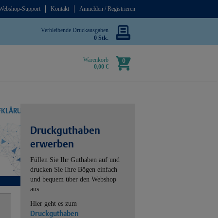
Webshop-Support
Kontakt
Anmelden / Registrieren
Verbleibende Druckausgaben
0 Stk.
Warenkorb
0
0,00 €
UFKLÄRUNG
Druckguthaben
erwerben
Füllen Sie Ihr Guthaben auf und
drucken Sie Ihre Bögen einfach
und bequem über den Webshop
aus.
Hier geht es zum
Druckguthaben