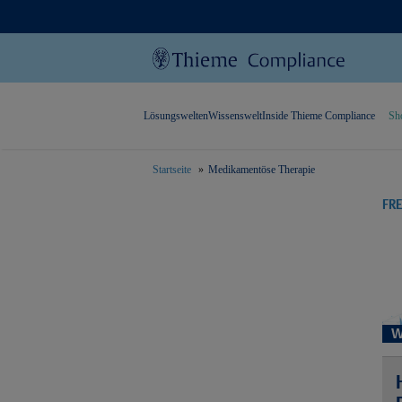
Lösungswelten
Wissenswelt
Inside Thieme Compliance
Sh
Startseite
Medikamentöse Therapie
text.skipToContent
text.skipToNavigation
FR
W