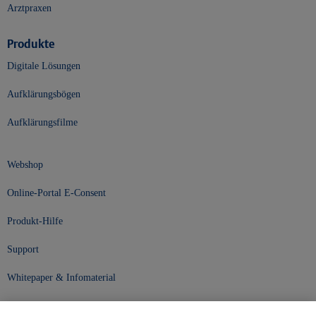
Arztpraxen
Produkte
Digitale Lösungen
Aufklärungsbögen
Aufklärungsfilme
Webshop
Online-Portal E-Consent
Produkt-Hilfe
Support
Whitepaper & Infomaterial
Unser Unternehmen