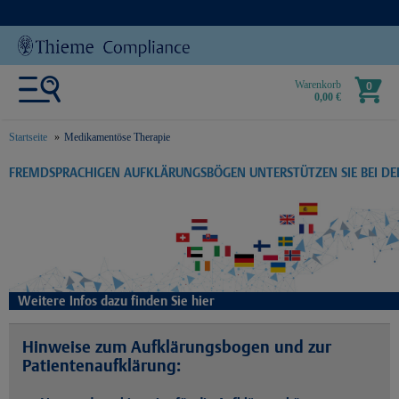
Warenkorb
0
0,00 €
Startseite
Medikamentöse Therapie
text.skipToContent
text.skipToNavigation
FREMDSPRACHIGEN AUFKLÄRUNGSBÖGEN UNTERSTÜTZEN SIE BEI D
Weitere Infos dazu finden Sie hier
Hinweise zum Aufklärungsbogen und zur
Patientenaufklärung: