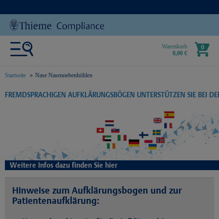
Warenkorb
0
0,00 €
Startseite
Nase Nasennebenhöhlen
text.skipToContent
text.skipToNavigation
FREMDSPRACHIGEN AUFKLÄRUNGSBÖGEN UNTERSTÜTZEN SIE BEI D
Weitere Infos dazu finden Sie hier
Hinweise zum Aufklärungsbogen und zur
Patientenaufklärung: