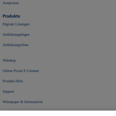
Arztpraxen
Produkte
Digitale Lösungen
Aufklärungsbögen
Aufklärungsfilme
Webshop
Online-Portal E-Consent
Produkt-Hilfe
Support
Whitepaper & Infomaterial
Unser Unternehmen