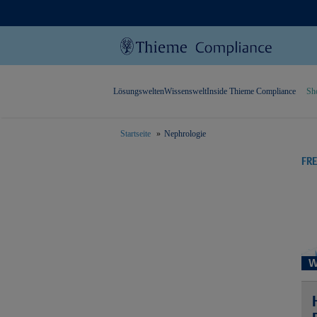
Lösungswelten
Wissenswelt
Inside Thieme Compliance
Sh
Startseite
Nephrologie
text.skipToContent
text.skipToNavigation
FR
W