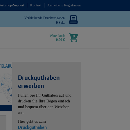
Webshop-Support
Kontakt
Anmelden / Registrieren
Verbleibende Druckausgaben
0 Stk.
Warenkorb
0
0,00 €
UFKLÄRUNG
Druckguthaben
erwerben
Füllen Sie Ihr Guthaben auf und
drucken Sie Ihre Bögen einfach
und bequem über den Webshop
aus.
Hier geht es zum
Druckguthaben