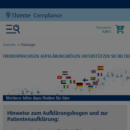
Warenkorb
0
0,00 €
Startseite
Onkologie
text.skipToContent
text.skipToNavigation
FREMDSPRACHIGEN AUFKLÄRUNGSBÖGEN UNTERSTÜTZEN SIE BEI D
Weitere Infos dazu finden Sie hier
Hinweise zum Aufklärungsbogen und zur
Patientenaufklärung: