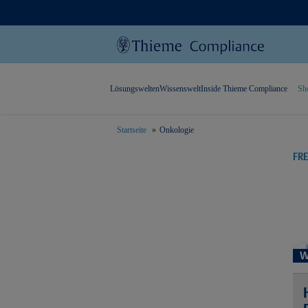
Lösungswelten
Wissenswelt
Inside Thieme Compliance
Sh
Startseite
Onkologie
text.skipToContent
text.skipToNavigation
FR
W