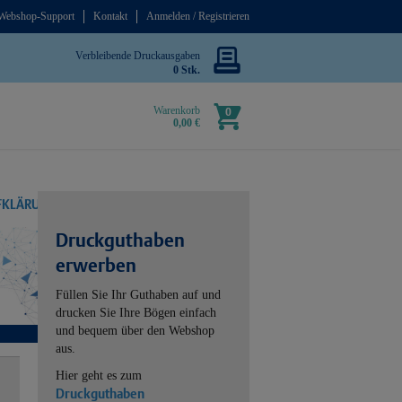
Webshop-Support
Kontakt
Anmelden / Registrieren
Verbleibende Druckausgaben
0 Stk.
Warenkorb
0
0,00 €
UFKLÄRUNG
Druckguthaben
erwerben
Füllen Sie Ihr Guthaben auf und
drucken Sie Ihre Bögen einfach
und bequem über den Webshop
aus.
Hier geht es zum
Druckguthaben