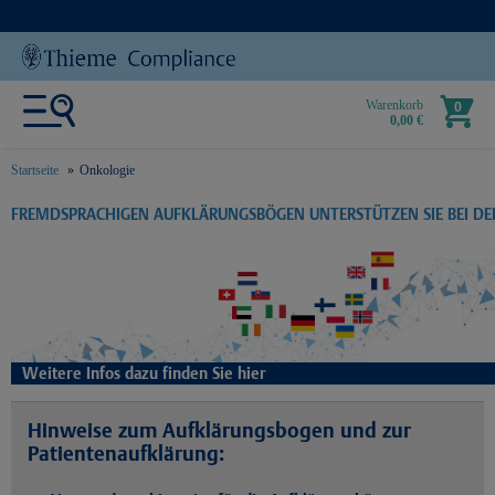
Warenkorb
0
0,00 €
Startseite
Onkologie
text.skipToContent
text.skipToNavigation
FREMDSPRACHIGEN AUFKLÄRUNGSBÖGEN UNTERSTÜTZEN SIE BEI D
Weitere Infos dazu finden Sie hier
Hinweise zum Aufklärungsbogen und zur
Patientenaufklärung: