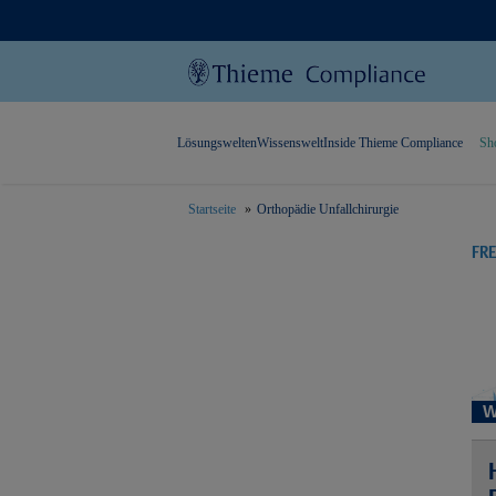
Lösungswelten
Wissenswelt
Inside Thieme Compliance
Sh
Startseite
Orthopädie Unfallchirurgie
text.skipToContent
text.skipToNavigation
FR
W