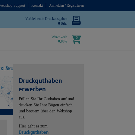
Webshop-Support
Kontakt
Anmelden / Registrieren
Verbleibende Druckausgaben
0 Stk.
Warenkorb
0
0,00 €
UFKLÄRUNG
Druckguthaben
erwerben
Füllen Sie Ihr Guthaben auf und
drucken Sie Ihre Bögen einfach
und bequem über den Webshop
aus.
Hier geht es zum
Druckguthaben