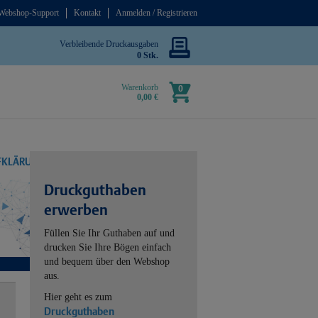
Webshop-Support
Kontakt
Anmelden / Registrieren
Verbleibende Druckausgaben
0 Stk.
Warenkorb
0
0,00 €
UFKLÄRUNG
Druckguthaben
erwerben
Füllen Sie Ihr Guthaben auf und
drucken Sie Ihre Bögen einfach
und bequem über den Webshop
aus.
Hier geht es zum
Druckguthaben