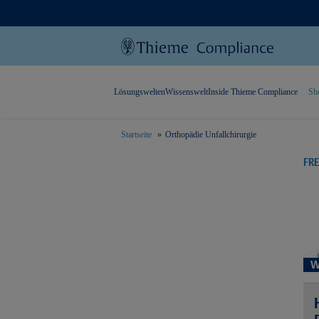
Lösungswelten
Wissenswelt
Inside Thieme Compliance
Sh
Startseite
Orthopädie Unfallchirurgie
text.skipToContent
text.skipToNavigation
FR
W