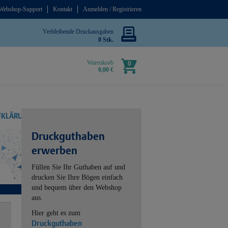
Webshop-Support
Kontakt
Anmelden / Registrieren
Verbleibende Druckausgaben
0 Stk.
Warenkorb
0
0,00 €
UFKLÄRUNG
Druckguthaben
erwerben
Füllen Sie Ihr Guthaben auf und
drucken Sie Ihre Bögen einfach
und bequem über den Webshop
aus.
Hier geht es zum
Druckguthaben