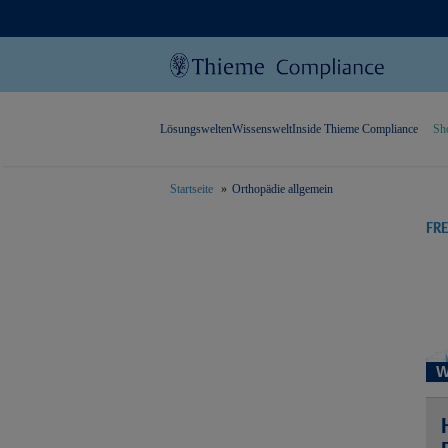
Lösungswelten
Wissenswelt
Inside Thieme Compliance
Sh
Startseite
Orthopädie allgemein
text.skipToContent
text.skipToNavigation
FR
W