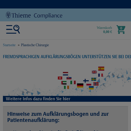
Warenkorb
0
0,00 €
Startseite
Plastische Chirurgie
text.skipToContent
text.skipToNavigation
FREMDSPRACHIGEN AUFKLÄRUNGSBÖGEN UNTERSTÜTZEN SIE BEI D
Weitere Infos dazu finden Sie hier
Hinweise zum Aufklärungsbogen und zur
Patientenaufklärung: