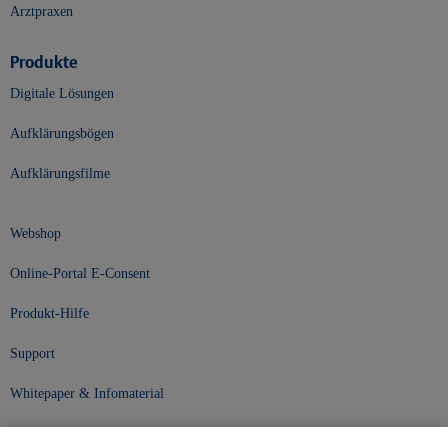
Arztpraxen
Produkte
Digitale Lösungen
Aufklärungsbögen
Aufklärungsfilme
Webshop
Online-Portal E-Consent
Produkt-Hilfe
Support
Whitepaper & Infomaterial
Unser Unternehmen