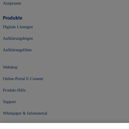
Arztpraxen
Produkte
Digitale Lösungen
Aufklärungsbögen
Aufklärungsfilme
Webshop
Online-Portal E-Consent
Produkt-Hilfe
Support
Whitepaper & Infomaterial
Unser Unternehmen