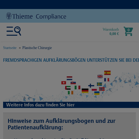
Warenkorb
0
0,00 €
Startseite
Plastische Chirurgie
text.skipToContent
text.skipToNavigation
FREMDSPRACHIGEN AUFKLÄRUNGSBÖGEN UNTERSTÜTZEN SIE BEI D
Weitere Infos dazu finden Sie hier
Hinweise zum Aufklärungsbogen und zur
Patientenaufklärung: