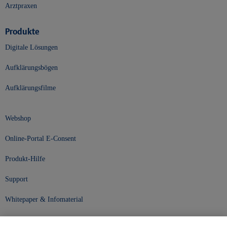
Arztpraxen
Produkte
Digitale Lösungen
Aufklärungsbögen
Aufklärungsfilme
Webshop
Online-Portal E-Consent
Produkt-Hilfe
Support
Whitepaper & Infomaterial
Unser Unternehmen