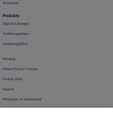
Arztpraxen
Produkte
Digitale Lösungen
Aufklärungsbögen
Aufklärungsfilme
Webshop
Online-Portal E-Consent
Produkt-Hilfe
Support
Whitepaper & Infomaterial
Unser Unternehmen