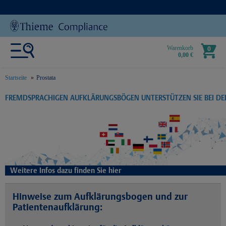
Warenkorb
0
0,00 €
Startseite
Prostata
text.skipToContent
text.skipToNavigation
FREMDSPRACHIGEN AUFKLÄRUNGSBÖGEN UNTERSTÜTZEN SIE BEI D
Weitere Infos dazu finden Sie hier
Hinweise zum Aufklärungsbogen und zur
Patientenaufklärung: