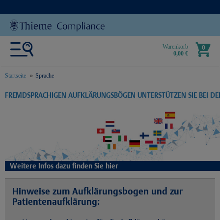
Warenkorb
0
0,00 €
Startseite
Sprache
text.skipToContent
text.skipToNavigation
FREMDSPRACHIGEN AUFKLÄRUNGSBÖGEN UNTERSTÜTZEN SIE BEI D
Weitere Infos dazu finden Sie hier
Hinweise zum Aufklärungsbogen und zur
Patientenaufklärung: