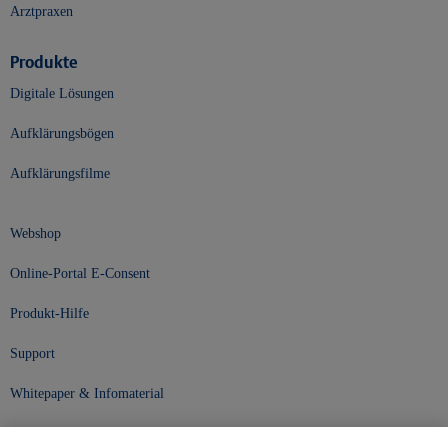
Arztpraxen
Produkte
Digitale Lösungen
Aufklärungsbögen
Aufklärungsfilme
Webshop
Online-Portal E-Consent
Produkt-Hilfe
Support
Whitepaper & Infomaterial
Unser Unternehmen