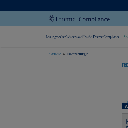
Lösungswelten
Wissenswelt
Inside Thieme Compliance
Sh
Startseite
Thoraxchirurgie
text.skipToContent
text.skipToNavigation
FR
W