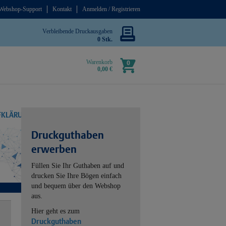
Webshop-Support
Kontakt
Anmelden / Registrieren
Verbleibende Druckausgaben
0 Stk.
Warenkorb
0
0,00 €
UFKLÄRUNG
Druckguthaben
erwerben
Füllen Sie Ihr Guthaben auf und
drucken Sie Ihre Bögen einfach
und bequem über den Webshop
aus.
Hier geht es zum
Druckguthaben