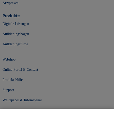
Arztpraxen
Produkte
Digitale Lösungen
Aufklärungsbögen
Aufklärungsfilme
Webshop
Online-Portal E-Consent
Produkt-Hilfe
Support
Whitepaper & Infomaterial
Unser Unternehmen