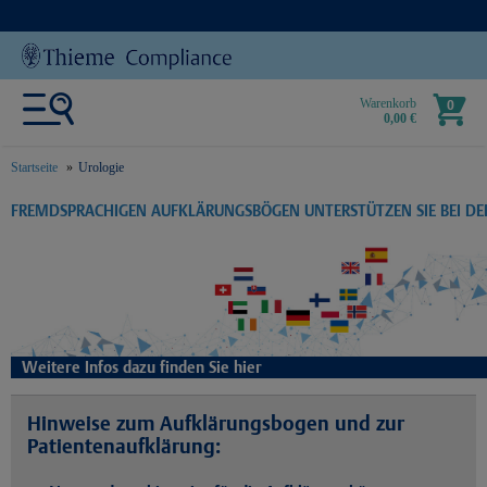
Warenkorb
0
0,00 €
Startseite
Urologie
text.skipToContent
text.skipToNavigation
FREMDSPRACHIGEN AUFKLÄRUNGSBÖGEN UNTERSTÜTZEN SIE BEI D
Weitere Infos dazu finden Sie hier
Hinweise zum Aufklärungsbogen und zur
Patientenaufklärung: