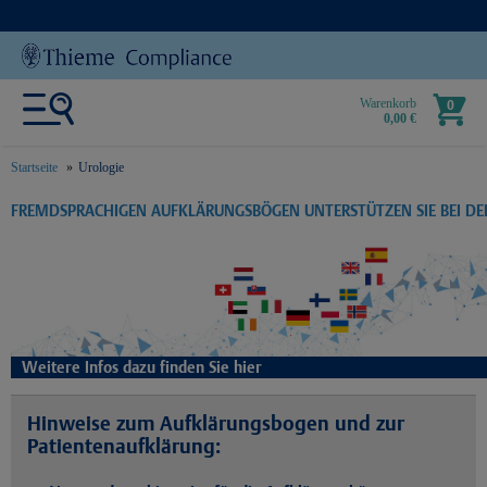
Warenkorb
0
0,00 €
Startseite
Urologie
text.skipToContent
text.skipToNavigation
FREMDSPRACHIGEN AUFKLÄRUNGSBÖGEN UNTERSTÜTZEN SIE BEI D
Weitere Infos dazu finden Sie hier
Hinweise zum Aufklärungsbogen und zur
Patientenaufklärung: