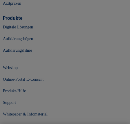
Arztpraxen
Produkte
Digitale Lösungen
Aufklärungsbögen
Aufklärungsfilme
Webshop
Online-Portal E-Consent
Produkt-Hilfe
Support
Whitepaper & Infomaterial
Unser Unternehmen