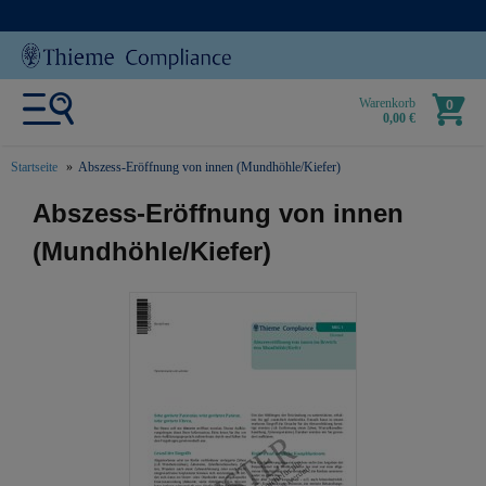
Warenkorb
0
0,00 €
Startseite
Abszess-Eröffnung von innen (Mundhöhle/Kiefer)
text.skipToContent
text.skipToNavigation
Abszess-Eröffnung von innen
(Mundhöhle/Kiefer)