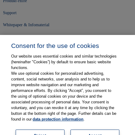
Produkt-Hilfe
Support
Whitepaper & Infomaterial
Unser Unternehmen
Consent for the use of cookies
Presse und News
Our website uses essential cookies and similar technologies
Karriere
(hereinafter "Cookies”) by default to ensure basic website
functions.
We use optional cookies for personalized advertising,
Kontakt
content, social networks, user analysis and to help us to
improve website navigation and our marketing and
Web-Semniare
performance efforts. By clicking “Accept”, you consent to
the using of optional cookies on your device and the
Anwenderberichte
associated processing of personal data. Your consent is
voluntary, and you can revoke it at any time by clicking the
Partner
button at the bottom right of the page. Further details can be
found in our
data protection information
.