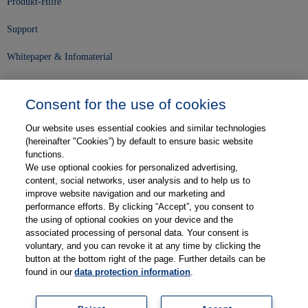
Produkt-Hilfe
Support
Whitepaper & Infomaterial
Unser Unternehmen
Consent for the use of cookies
Presse und News
Our website uses essential cookies and similar technologies
Karriere
(hereinafter "Cookies”) by default to ensure basic website
functions.
We use optional cookies for personalized advertising,
Kontakt
content, social networks, user analysis and to help us to
improve website navigation and our marketing and
Web-Semniare
performance efforts. By clicking “Accept”, you consent to
the using of optional cookies on your device and the
Anwenderberichte
associated processing of personal data. Your consent is
voluntary, and you can revoke it at any time by clicking the
Partner
button at the bottom right of the page. Further details can be
found in our
data protection information
.