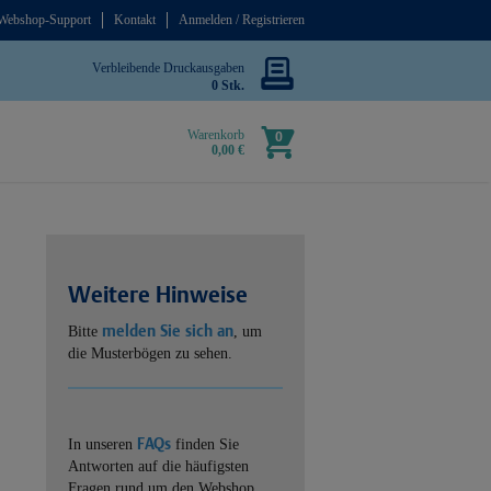
Webshop-Support
Kontakt
Anmelden / Registrieren
Verbleibende Druckausgaben
0 Stk.
Warenkorb
0
0,00 €
Weitere Hinweise
melden Sie sich an
Bitte
, um
die Musterbögen zu sehen.
FAQs
In unseren
finden Sie
Antworten auf die häufigsten
Fragen rund um den Webshop.