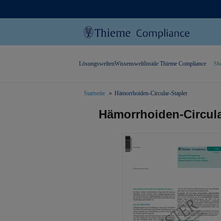
Lösungswelten
Wissenswelt
Inside Thieme Compliance
Sh
Startseite
Hämorrhoiden-Circular-Stapler
text.skipToContent
text.skipToNavigation
Hämorrhoiden-Circula