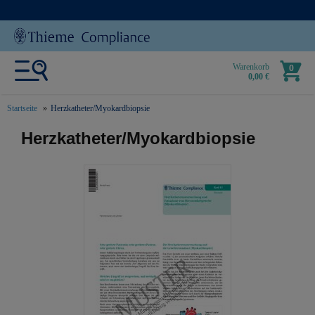
Warenkorb
0
0,00 €
Startseite
Herzkatheter/Myokardbiopsie
text.skipToContent
text.skipToNavigation
Herzkatheter/Myokardbiopsie