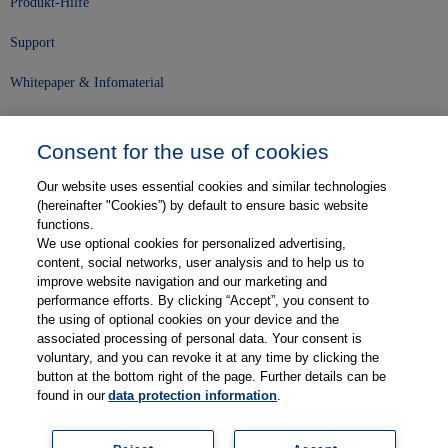
Produkt-Hilfe
Support
Whitepaper & Infomaterial
Unser Unternehmen
Consent for the use of cookies
Presse und News
Our website uses essential cookies and similar technologies
Karriere
(hereinafter "Cookies”) by default to ensure basic website
functions.
We use optional cookies for personalized advertising,
Kontakt
content, social networks, user analysis and to help us to
improve website navigation and our marketing and
Web-Semniare
performance efforts. By clicking “Accept”, you consent to
the using of optional cookies on your device and the
Anwenderberichte
associated processing of personal data. Your consent is
voluntary, and you can revoke it at any time by clicking the
Partner
button at the bottom right of the page. Further details can be
found in our
data protection information
.