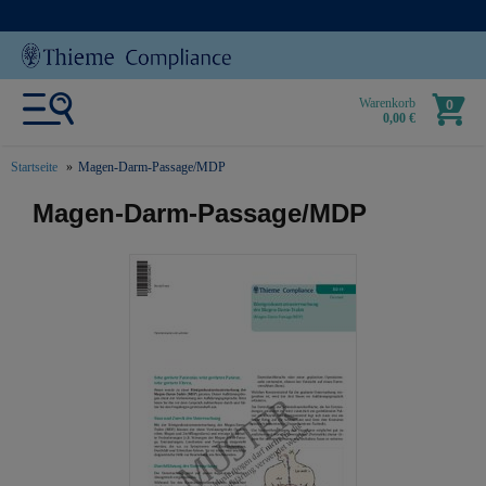
Warenkorb
0
0,00 €
Startseite
Magen-Darm-Passage/MDP
text.skipToContent
text.skipToNavigation
Magen-Darm-Passage/MDP