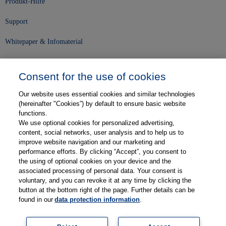
Produkt-Hilfe
Support
Whitepaper & Infomaterial
Unser Unternehmen
Consent for the use of cookies
Presse und News
Our website uses essential cookies and similar technologies
Karriere
(hereinafter "Cookies”) by default to ensure basic website
functions.
We use optional cookies for personalized advertising,
Kontakt
content, social networks, user analysis and to help us to
improve website navigation and our marketing and
Web-Semniare
performance efforts. By clicking “Accept”, you consent to
the using of optional cookies on your device and the
Anwenderberichte
associated processing of personal data. Your consent is
voluntary, and you can revoke it at any time by clicking the
Partner
button at the bottom right of the page. Further details can be
found in our
data protection information
.