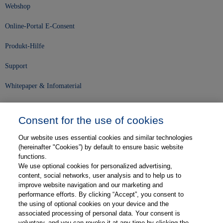
Webshop
Online-Portal E-Consent
Produkt-Hilfe
Support
Whitepaper & Infomaterial
Unser Unternehmen
Consent for the use of cookies
Presse und News
Our website uses essential cookies and similar technologies
Karriere
(hereinafter "Cookies”) by default to ensure basic website
functions.
We use optional cookies for personalized advertising,
Kontakt
content, social networks, user analysis and to help us to
improve website navigation and our marketing and
Web-Semniare
performance efforts. By clicking “Accept”, you consent to
the using of optional cookies on your device and the
Anwenderberichte
associated processing of personal data. Your consent is
voluntary, and you can revoke it at any time by clicking the