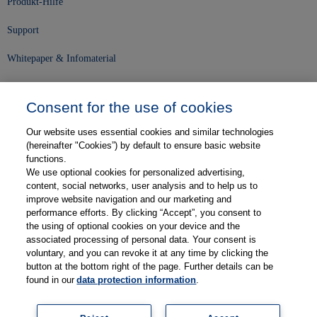
Produkt-Hilfe
Support
Whitepaper & Infomaterial
Unser Unternehmen
Consent for the use of cookies
Presse und News
Our website uses essential cookies and similar technologies
Karriere
(hereinafter "Cookies”) by default to ensure basic website
functions.
We use optional cookies for personalized advertising,
Kontakt
content, social networks, user analysis and to help us to
improve website navigation and our marketing and
Web-Semniare
performance efforts. By clicking “Accept”, you consent to
the using of optional cookies on your device and the
Anwenderberichte
associated processing of personal data. Your consent is
voluntary, and you can revoke it at any time by clicking the
Partner
button at the bottom right of the page. Further details can be
found in our
data protection information
.