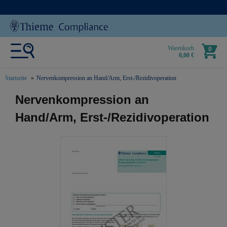
Warenkorb
0
0,00 €
Startseite
Nervenkompression an Hand/Arm, Erst-/Rezidivoperation
text.skipToContent
text.skipToNavigation
Nervenkompression an
Hand/Arm, Erst-/Rezidivoperation