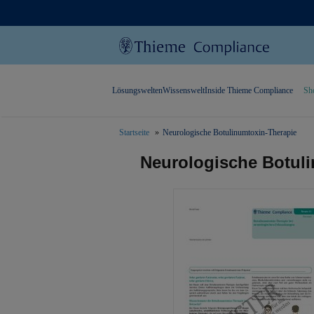
Lösungswelten
Wissenswelt
Inside Thieme Compliance
Sh
Startseite
Neurologische Botulinumtoxin-Therapie
text.skipToContent
text.skipToNavigation
Neurologische Botul