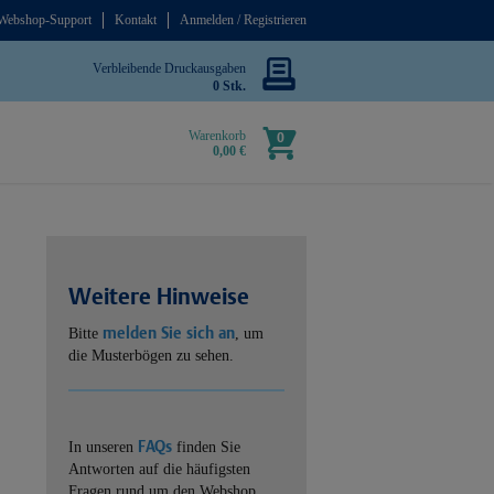
Webshop-Support
Kontakt
Anmelden / Registrieren
Verbleibende Druckausgaben
0 Stk.
Warenkorb
0
0,00 €
Weitere Hinweise
melden Sie sich an
Bitte
, um
die Musterbögen zu sehen.
FAQs
In unseren
finden Sie
Antworten auf die häufigsten
Fragen rund um den Webshop.