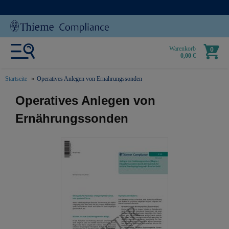
Warenkorb
0
0,00 €
Startseite
Operatives Anlegen von Ernährungssonden
text.skipToContent
text.skipToNavigation
Operatives Anlegen von
Ernährungssonden