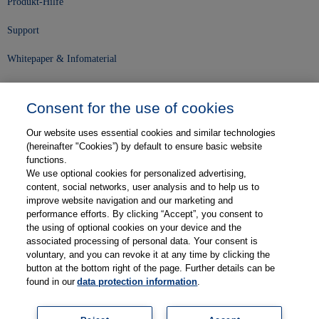
Produkt-Hilfe
Support
Whitepaper & Infomaterial
Unser Unternehmen
Consent for the use of cookies
Presse und News
Our website uses essential cookies and similar technologies
Karriere
(hereinafter "Cookies”) by default to ensure basic website
functions.
We use optional cookies for personalized advertising,
Kontakt
content, social networks, user analysis and to help us to
improve website navigation and our marketing and
Web-Semniare
performance efforts. By clicking “Accept”, you consent to
the using of optional cookies on your device and the
Anwenderberichte
associated processing of personal data. Your consent is
voluntary, and you can revoke it at any time by clicking the
Partner
button at the bottom right of the page. Further details can be
found in our
data protection information
.