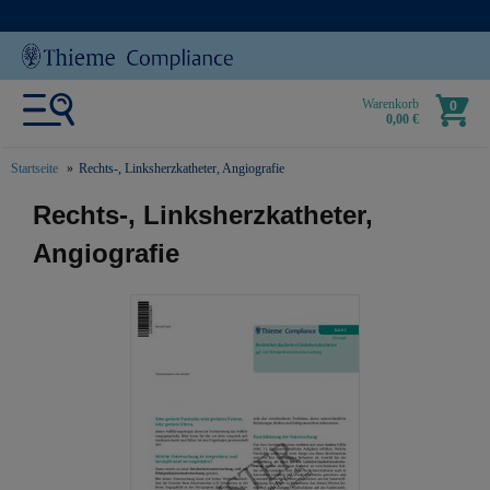
Warenkorb
0
0,00 €
Startseite
Rechts-, Linksherzkatheter, Angiografie
text.skipToContent
text.skipToNavigation
Rechts-, Linksherzkatheter,
Angiografie