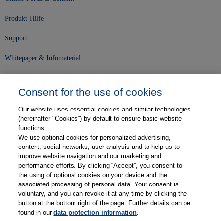
Produkt-Hilfe
Support
Whitepaper & Infomaterial
Unser Unternehmen
Consent for the use of cookies
Presse und News
Our website uses essential cookies and similar technologies
Karriere
(hereinafter "Cookies”) by default to ensure basic website
functions.
We use optional cookies for personalized advertising,
Kontakt
content, social networks, user analysis and to help us to
improve website navigation and our marketing and
Web-Semniare
performance efforts. By clicking “Accept”, you consent to
the using of optional cookies on your device and the
Anwenderberichte
associated processing of personal data. Your consent is
voluntary, and you can revoke it at any time by clicking the
Partner
button at the bottom right of the page. Further details can be
found in our
data protection information
.